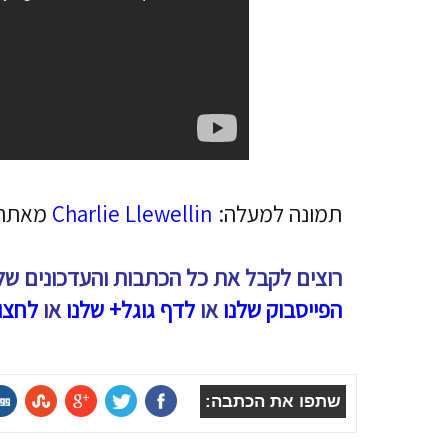
תמונה למעלה:
Charlie Llewellin
מאתר 
רוצים לקבל את כל הכתבות והעדכונים של
הפייסבוק שלנו
או
לדף גוגל+ שלנו
או
לחצו
שתפו את הכתבה: