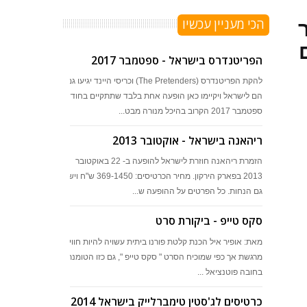
הכי מעניין עכשיו
20 יעבור
הפריטנדרס בישראל - ספטמבר 2017
להקת הפריטנדרס (The Pretenders) וכריסי היינד יגיעו גם
הם לישראל ויקיימו כאן הופעה אחת בלבד שתתקיים בחודש
ספטמבר 2017 הקרוב בהיכל מנורה מבט...
ריהאנה בישראל - אוקטובר 2013
הזמרת ריהאנה חוזרת לישראל להופעה ב- 22 באוקטובר
2013 בפארק הירקון. מחיר הכרטיסים: 369-1450 ש"ח ויש
גם הנחות. כל הפרטים על ההופעה ש...
סקס טייפ - ביקורת סרט
מאת: אופיר איל הכנת קלטת פורנו ביתית עשויה להיות חוויה
מרגשת אך כפי שמוכיח הסרט " סקס טייפ ", גם כזו הטומנת
בחובה פוטנציאל ...
כרטיסים לג'סטין טימברלייק בישראל 2014