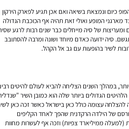
ופ כיום ונמצאת בשיאה ואם אכן תגיע לפארק הירקון
 מארגני המופע ואולי זאת תהיה אף הכוכבת הגדולה
 ומעריצות של סיה מייחלים כבר שנים רבות לרגע שסיה
תגשם. סיה ידועה כאדם מיוחד ושונה ומרבה להסתובב
ובות לשיר בהופעות עם גב אל הקהל.
מוצלחת ביותר, במהלך השנים הצליחה להביא לעולם להיטים רבי
להיטים הגדולים ביותר שלה הוא כמובן השיר "שנדליר
Chand) שאותו הוציאה ב-2014 וזכה להצלחה עצומה כולל כאן בישראל כאשר זכה כאן לשי
פורסם של הילדה הרקדנית שהפך לאחד הקליפים
ת (למעלה ממיליארד צפיות) וזכה אף לעשרות מחוות