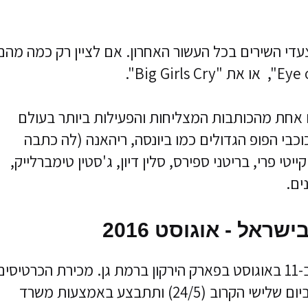
עדי השירים בכל העשור האחרון. אם לציין רק כמה מהם
ם אחת מהכותבות המצליחות והפעילות ביותר בעולם
כבי הפופ הגדולים כמו ביונסה, ריהאנה (לה כתבה
את הלהיט המצליח "Diamond"), קייטי פרי, בריטני ספירס, סלין דיון, ג'סטין טימברלייק,
ים.
אל - אוגוסט 2016
כאמור, ההופעה של סיה בישראל תתקיים ב-11 באוגוסט בפארק הירקון ברמת גן. מכירת הכרטיסי
המחודשת להופעה בפארק הירקון תיפתח ביום שלישי הקרוב (24/5) ותתבצע באמצעות משרד