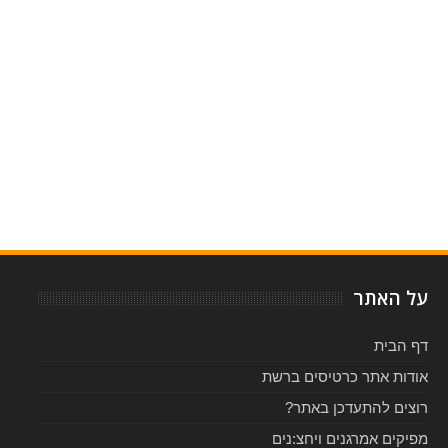
Item Reviewed:
אייר סופליי (Air Supply) בישראל 2016 - כרטיסים ולוח הופעות
Rating:
5
-
Reviewed By:
על האתר
דף הבית
אודות אתר כרטיסים ברשת
רוצים להתעדכן באתר?
מפיקים אמרגנים ויחצ:נים