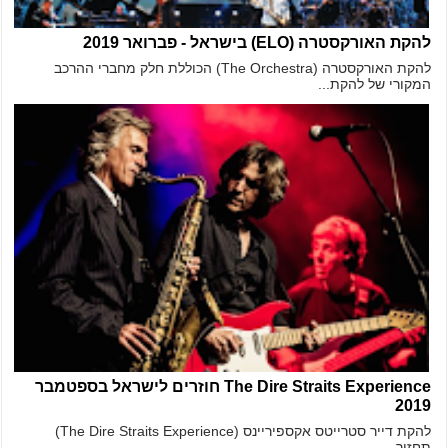
להקת האורקסטרה (ELO) בישראל - פברואר 2019
להקת האורקסטרה (The Orchestra) הכוללת חלק מחברי ההרכב
המקורי של להקת...
The Dire Straits Experience חוזרים לישראל בספטמבר
2019
להקת דייר סטרייטס אקספיריינס (The Dire Straits Experience)
תחזור...