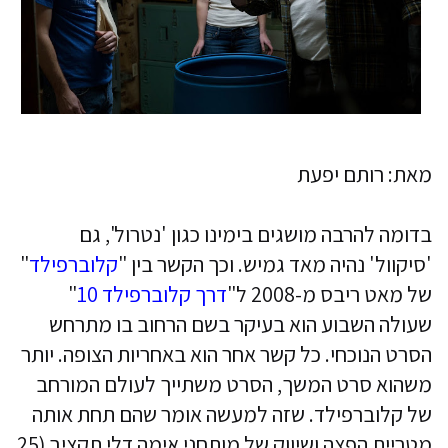
מאת: רותם יפעת
בדומה להרבה מושגים בימינו כגון 'נטרול', גם
'סיקוול' נהיה מאד גמיש. וכך הקשר בין "
קלוברפילד
"
של מאט ריבס מ-2008 ל"
דרך קלוברפילד 10
"
שעולה השבוע הוא בעיקר בשם הרחוב בו מתרחש
הסרט הנוכחי. כל קשר אחר הוא באחריות הצופה. יותר
משהוא סרט המשך, הסרט משתייך לעולם המורחב
של קלוברפילד. שזה למעשה אומר שהם תחת אותה
מטריית הפצה ושיווק של מותחני אימה דלי תקציב (25