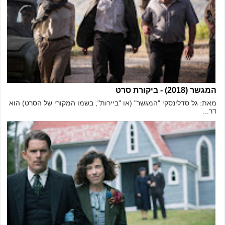
המגשר (2018) - ביקורת סרט
מאת: גל סדלינסקי "המגשר" (או "ביירות", בשמו המקורי של הסרט) הוא
דר...