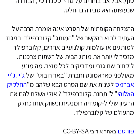
סוף, אבל אם בוחרים על סוף 'סטנדרטי', הבחירה
שנעשתה היא סבירה בהחלט.
ההצלחה הקופתית של הסרט אינה אומרת הרבה על
העתיד לבוא בהקשר של "המותג" קלוברפילד. בניגוד
למותגים או עולמות קולנועיים אחרים, קלוברפילד
מזכיר לי יותר את מותג הבית של רשתות צרכנות.
לוקחים שם גנרי ומדביקים לכל מוצר. מה מונע
מאולפני פאראמונט וחברת "באד רובוט" של
ג'יי.ג'יי
אברמס
לשנות את שם הסרט הבא שלהם מ"
החלקיק
האלוהי
" ל"תחנת קלוברפילד"? אולי אשלח להם את
הרעיון שלי ל-קומדיה רומנטית ונשווק אותו כחלק
מהעולם של קלוברפילד.
פורסם
CC-BY-SA
באתר אידיבי