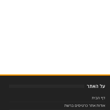
Item Reviewed:
דרך קלוברפילד 10 - ביקורת
Reviewed By:
5
Rating:
-
על האתר
דף הבית
אודות אתר כרטיסים ברשת