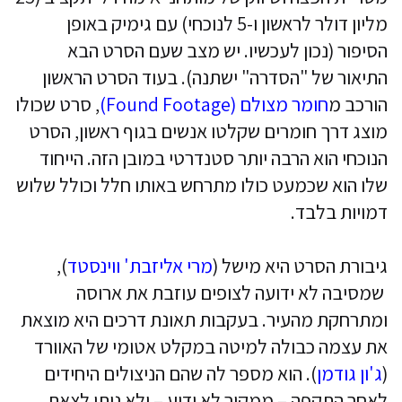
מליון דולר לראשון ו-5 לנוכחי) עם גימיק באופן
הסיפור (נכון לעכשיו. יש מצב שעם הסרט הבא
התיאור של "הסדרה" ישתנה). בעוד הסרט הראשון
הורכב מ
חומר מצולם (Found Footage)
, סרט שכולו
מוצג דרך חומרים שקלטו אנשים בגוף ראשון, הסרט
הנוכחי הוא הרבה יותר סטנדרטי במובן הזה. הייחוד
שלו הוא שכמעט כולו מתרחש באותו חלל וכולל שלוש
דמויות בלבד.
גיבורת הסרט היא מישל (
מרי אליזבת' ווינסטד
),
שמסיבה לא ידועה לצופים עוזבת את ארוסה
ומתרחקת מהעיר. בעקבות תאונת דרכים היא מוצאת
את עצמה כבולה למיטה במקלט אטומי של האוורד
(
ג'ון גודמן
). הוא מספר לה שהם הניצולים היחידים
לאחר התקפה – ממקור לא ידוע – ולא ניתן לצאת