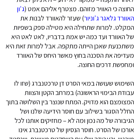
החוצה כי האוויר מזוהם. מצטרף אליהם אמט (
ג'ון
האוורד גלאגר ג'וניור
) שעזר להאוורד לבנות את
המקלט. למרות שתחילה היא מטילה ספק בשפיות
של האוורד ועד כמה יש אמת בדבריו, לאט לאט היא
משתכנעת שאכן הייתה מתקפה. אבל למרות זאת היא
מעדיפה את הסכנה בחוץ מאשר היחס של האוורד
ומחפשת דרכים החוצה.
השימוש שעושה במאי הסרט דן טרכטנברג (שזו לו
עבודת הבימוי הראשונה) במרחב הקטן והצוות
המצומצם הוא מדויק. המתח שנוצר בין השלושה בתוך
החלל הסגור בשילוב עם חוסר הידיעה שלנו ושל
הגיבורה של מה נכון ומה לא – מחזיקים אותנו לכל
אורכו של הסרט. חוסר הנסיון של טרכטנברג אינו
מורגש, והעבודה שלו עם השחקנים מצויינת. ווינסטד