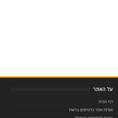
Item Reviewed:
קליס בישראל - פברואר 2015
Rating:
Reviewed By:
5
-
על האתר
דף הבית
אודות אתר כרטיסים ברשת
רוצים להתעדכן באתר?