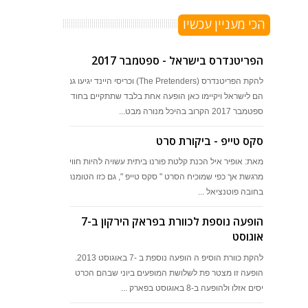
הכי מעניין עכשיו
הפריטנדרס בישראל - ספטמבר 2017
להקת הפריטנדרס (The Pretenders) וכריסי היינד יגיעו גם
הם לישראל ויקיימו כאן הופעה אחת בלבד שתתקיים בחודש
ספטמבר 2017 הקרוב בהיכל מנורה מבט...
סקס טייפ - ביקורת סרט
מאת: אופיר איל הכנת קלטת פורנו ביתית עשויה להיות חוויה
מרגשת אך כפי שמוכיח הסרט " סקס טייפ ", גם כזו הטומנת
בחובה פוטנציאל ...
הופעה נוספת לכוורת בפראק הירקון ב-7
אוגוסט
להקת כוורת הוסיפ ה הופעה נוספת ב -7 באוגוסט 2013.
הופעה זו מצטר פת לשלושת המופעים ביוני שבהם הכרט
יסים אזלו ולהופעה ב-8 באוגוסט בפארק ...