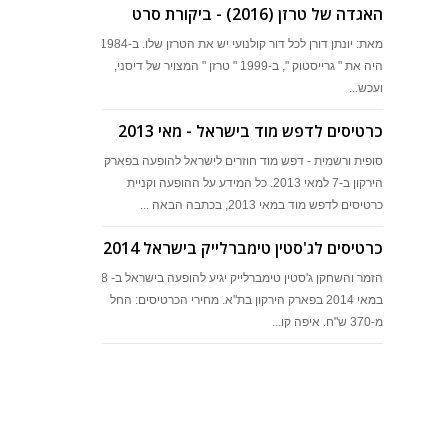
האגדה של טרזן (2016) - ביקורת סרט
מאת: יונתן דורן לכל דור קולנועי יש את הטרזן שלו. ב-1984
היה את " גרייסטוק ", ב-1999 " טרזן " המצויר של דיסני,
ועכש...
כרטיסים לדפש מוד בישראל - מאי 2013
סופית ורשמית - דפש מוד חוזרים לישראל להופעה בפארק
הירקון ב-7 למאי 2013. כל המידע על ההופעה וקניית
כרטיסים לדפש מוד במאי 2013, בכתבה הבאה ...
כרטיסים לג'סטין טימברלייק בישראל 2014
הזמר והשחקן ג'סטין טימברלייק יגיע להופעה בישראל ב- 28
במאי 2014 בפארק הירקון בת"א. מחירי הכרטיסים: החל
מ-370 ש"ח. איפה קו...