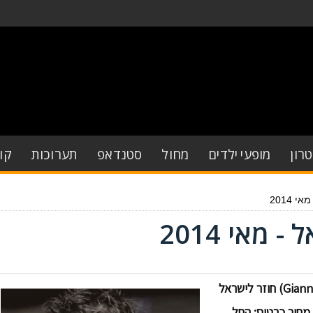
רון
מופעי ילדים
מחול
סטנדאפ
תערוכות
קו
 2014
מאי 2014
הזמר היווני המצליח יאניס פלוטרכוס (Giannis Ploutarhos) חוזר לישראל
ופיע במועדון האנגר 11 בתל אביב בחודש מאי 2014. מחיר כרטיס: החל