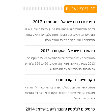
הכי מעניין עכשיו
הפריטנדרס בישראל - ספטמבר 2017
להקת הפריטנדרס (The Pretenders) וכריסי היינד יגיעו גם
הם לישראל ויקיימו כאן הופעה אחת בלבד שתתקיים בחודש
ספטמבר 2017 הקרוב בהיכל מנורה מבט...
ריהאנה בישראל - אוקטובר 2013
הזמרת ריהאנה חוזרת לישראל להופעה ב- 22 באוקטובר
2013 בפארק הירקון. מחיר הכרטיסים: 369-1450 ש"ח ויש
גם הנחות. כל הפרטים על ההופעה ש...
סקס טייפ - ביקורת סרט
מאת: אופיר איל הכנת קלטת פורנו ביתית עשויה להיות חוויה
מרגשת אך כפי שמוכיח הסרט " סקס טייפ ", גם כזו הטומנת
בחובה פוטנציאל ...
כרטיסים לג'סטין טימברלייק בישראל 2014