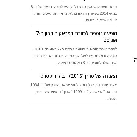
הזמר והשחקן ג'סטין טימברלייק יגיע להופעה בישראל ב- 28
במאי 2014 בפארק הירקון בת"א. מחירי הכרטיסים: החל
מ-370 ש"ח. איפה קו...
הופעה נוספת לכוורת בפראק הירקון ב-7
אוגוסט
להקת כוורת הוסיפ ה הופעה נוספת ב -7 באוגוסט 2013.
הופעה זו מצטר פת לשלושת המופעים ביוני שבהם הכרט
ה
יסים אזלו ולהופעה ב-8 באוגוסט בפארק ...
האגדה של טרזן (2016) - ביקורת סרט
מאת: יונתן דורן לכל דור קולנועי יש את הטרזן שלו. ב-1984
היה את " גרייסטוק ", ב-1999 " טרזן " המצויר של דיסני,
ועכש...