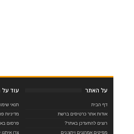
Item Reviewed:
מופע המחול ארבע העונות של ויוואלדי 2021 - הזמנת כרטיסים ולוח הופעות
על האתר
עוד על 
דף הבית
תנאי שימו
אודות אתר כרטיסים ברשת
מדיניות פר
רוצים להתעדכן באתר?
פרסום בא
מפיקים אמרגנים ויחצ:נים
צרו איתנו 