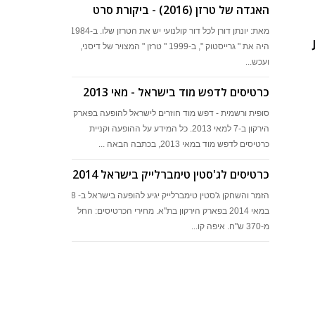
האגדה של טרזן (2016) - ביקורת סרט
מאת: יונתן דורן לכל דור קולנועי יש את הטרזן שלו. ב-1984
היה את " גרייסטוק ", ב-1999 " טרזן " המצויר של דיסני,
ועכש...
כרטיסים לדפש מוד בישראל - מאי 2013
סופית ורשמית - דפש מוד חוזרים לישראל להופעה בפארק
הירקון ב-7 למאי 2013. כל המידע על ההופעה וקניית
כרטיסים לדפש מוד במאי 2013, בכתבה הבאה ...
כרטיסים לג'סטין טימברלייק בישראל 2014
הזמר והשחקן ג'סטין טימברלייק יגיע להופעה בישראל ב- 28
במאי 2014 בפארק הירקון בת"א. מחירי הכרטיסים: החל
מ-370 ש"ח. איפה קו...