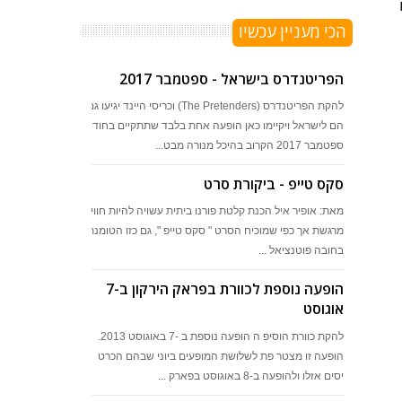
הכי מעניין עכשיו
הפריטנדרס בישראל - ספטמבר 2017
להקת הפריטנדרס (The Pretenders) וכריסי היינד יגיעו גם
הם לישראל ויקיימו כאן הופעה אחת בלבד שתתקיים בחודש
ספטמבר 2017 הקרוב בהיכל מנורה מבט...
סקס טייפ - ביקורת סרט
מאת: אופיר איל הכנת קלטת פורנו ביתית עשויה להיות חוויה
מרגשת אך כפי שמוכיח הסרט " סקס טייפ ", גם כזו הטומנת
בחובה פוטנציאל ...
הופעה נוספת לכוורת בפראק הירקון ב-7
אוגוסט
להקת כוורת הוסיפ ה הופעה נוספת ב -7 באוגוסט 2013.
הופעה זו מצטר פת לשלושת המופעים ביוני שבהם הכרט
יסים אזלו ולהופעה ב-8 באוגוסט בפארק ...