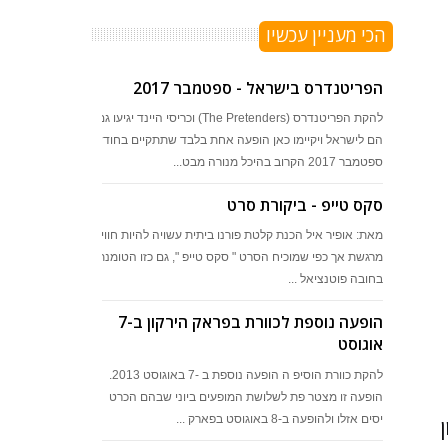
הכי מעניין עכשיו
הפריטנדרס בישראל - ספטמבר 2017
להקת הפריטנדרס (The Pretenders) וכריסי היינד יגיעו גם
הם לישראל ויקיימו כאן הופעה אחת בלבד שתתקיים בחודש
ספטמבר 2017 הקרוב בהיכל מנורה מבט...
סקס טייפ - ביקורת סרט
מאת: אופיר איל הכנת קלטת פורנו ביתית עשויה להיות חוויה
מרגשת אך כפי שמוכיח הסרט " סקס טייפ ", גם כזו הטומנת
בחובה פוטנציאל ...
הופעה נוספת לכוורת בפראק הירקון ב-7
אוגוסט
להקת כוורת הוסיפ ה הופעה נוספת ב -7 באוגוסט 2013.
הופעה זו מצטר פת לשלושת המופעים ביוני שבהם הכרט
יסים אזלו ולהופעה ב-8 באוגוסט בפארק ...
ון