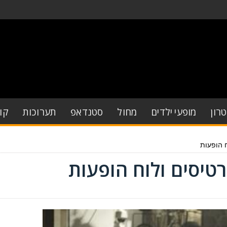
רון
מופעי ילדים
מחול
סטנדאפ
תערוכות
קו