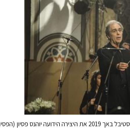
תזמורת הבארוק ירושלים תציג במסגרת פסטיבל באך 2019 את היצירה הידועה יוהנס פסיון (הפסי