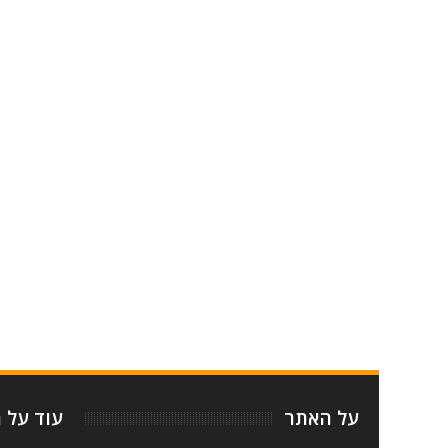
Item Reviewed:
פסטיבל באך 2019 - כרטיסים ולוח הופעות
Rating:
Reviewed By:
על האתר
עוד על 