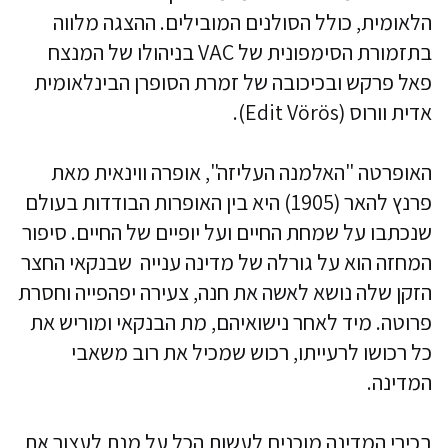
הלאומית, כולל הסולנים המובילים. ההצגה מלווה
בתזמורת הסימפונית של VAC בניהולו של המנצח
פאל פרקש ובכיכובה של זמרת הסופרן הבינלאומית
אדית וורוס (Edit Vörös).
האופרטה "האלמנה העליזה", אופרה ווינאית מאת
פרנץ להאר (1905) היא בין האופרות הבודדות בעולם
שנכתבו על שמחת החיים ועל יופיים של החיים. סיפור
המחזה הוא על גורלה של מדינה ענייה שבנקאי החצר
הזקן שלה נושא לאשה את חנה, צעירה יפהפייה וחסרת
פרוטה. מיד לאחר נישואיהם, מת הבנקאי ומוריש את
כל רכושו לרעייתו, רכוש שמכיל את רוב משאבי
המדינה.
בכירי המדינה מוכנים לעשות הכל על מנת לעצור את