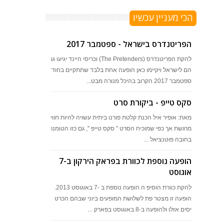
הכי מעניין עכשיו
הפריטנדרס בישראל - ספטמבר 2017
להקת הפריטנדרס (The Pretenders) וכריסי היינד יגיעו גם
הם לישראל ויקיימו כאן הופעה אחת בלבד שתתקיים בחודש
ספטמבר 2017 הקרוב בהיכל מנורה מבט...
סקס טייפ - ביקורת סרט
מאת: אופיר איל הכנת קלטת פורנו ביתית עשויה להיות חוויה
מרגשת אך כפי שמוכיח הסרט " סקס טייפ ", גם כזו הטומנת
בחובה פוטנציאל ...
הופעה נוספת לכוורת בפראק הירקון ב-7
אוגוסט
להקת כוורת הוסיפ ה הופעה נוספת ב -7 באוגוסט 2013.
הופעה זו מצטר פת לשלושת המופעים ביוני שבהם הכרט
יסים אזלו ולהופעה ב-8 באוגוסט בפארק ...