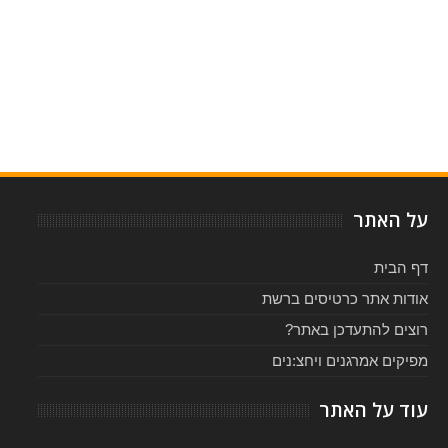
Item Reviewed:
האם דמי לובאטו מגיעה לישראל ביולי 2018?
Rating:
Reviewed By:
5
-
על האתר
דף הבית
אודות אתר כרטיסים ברשת
רוצים להתעדכן באתר?
מפיקים אמרגנים ויחצ:נים
עוד על האתר