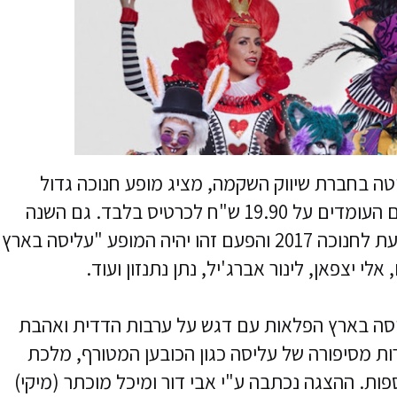
טה בחברת שיווק השקמה, מציג מופע חנוכה גדול
ומושקע עטור בכוכבים במחירים מסובסדים העומדים על 19.90 ש"ח לכרטיס בלבד. גם השנה
יעשה זאת רמי לוי ויציג הפקה גדולה ומשקעת לחנוכה 2017 והפעם זהו יהיה המופע "עליסה בארץ
י יצפאן, לינור אברג'יל, נתן נתנזון ועוד.
סה בארץ הפלאות עם דגש על ערבות הדדית ואהבת
ות מסיפורה של עליסה כגון הכובען המטורף, מלכת
פות. ההצגה נכתבה ע"י אבי דור ומיכל מוכתר (מיקי)