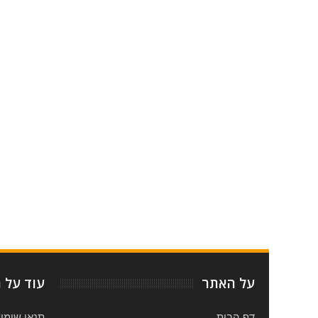
Item Reviewed:
המופע של רמי לוי לחנוכה 2017: עליסה בארץ הפלאות עם מיקי ויצפאן
על האתר
עוד על 
דף הבית
תנאי שימו