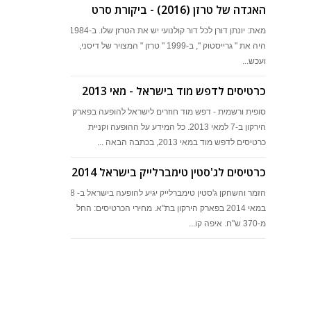
האגדה של טרזן (2016) - ביקורת סרט
מאת: יונתן דורן לכל דור קולנועי יש את הטרזן שלו. ב-1984
היה את " גרייסטוק ", ב-1999 " טרזן " המצויר של דיסני,
ועכש...
כרטיסים לדפש מוד בישראל - מאי 2013
סופית ורשמית - דפש מוד חוזרים לישראל להופעה בפארק
הירקון ב-7 למאי 2013. כל המידע על ההופעה וקניית
כרטיסים לדפש מוד במאי 2013, בכתבה הבאה ...
כרטיסים לג'סטין טימברלייק בישראל 2014
הזמר והשחקן ג'סטין טימברלייק יגיע להופעה בישראל ב- 28
במאי 2014 בפארק הירקון בת"א. מחירי הכרטיסים: החל
מ-370 ש"ח. איפה קו...