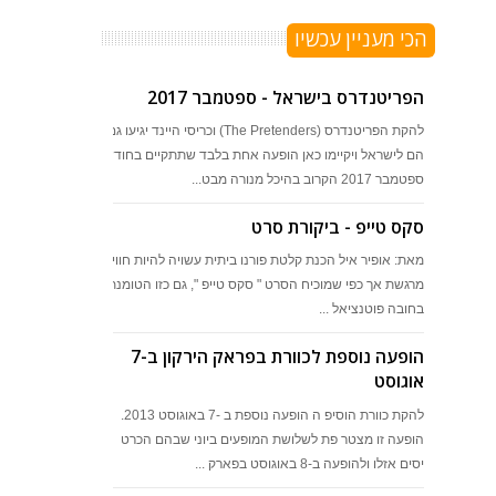
הכי מעניין עכשיו
הפריטנדרס בישראל - ספטמבר 2017
להקת הפריטנדרס (The Pretenders) וכריסי היינד יגיעו גם
הם לישראל ויקיימו כאן הופעה אחת בלבד שתתקיים בחודש
ספטמבר 2017 הקרוב בהיכל מנורה מבט...
סקס טייפ - ביקורת סרט
מאת: אופיר איל הכנת קלטת פורנו ביתית עשויה להיות חוויה
מרגשת אך כפי שמוכיח הסרט " סקס טייפ ", גם כזו הטומנת
בחובה פוטנציאל ...
הופעה נוספת לכוורת בפראק הירקון ב-7
אוגוסט
להקת כוורת הוסיפ ה הופעה נוספת ב -7 באוגוסט 2013.
הופעה זו מצטר פת לשלושת המופעים ביוני שבהם הכרט
יסים אזלו ולהופעה ב-8 באוגוסט בפארק ...