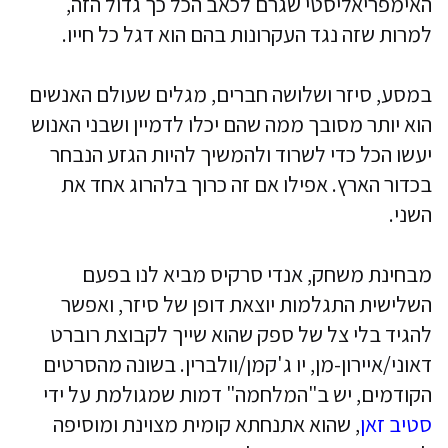
האימפריאליסטי שגרם לכאב הכל כך גדול הזה,
למרות שזה נגד העקרונות בהם הוא דגל כל חייו.
במסע, סיזר ושלושה חברים, מגלים שעולם האנשים
הוא יותר מסובך ממה שהם יכלו לדמיין ושבני האנוש
יעשו הכל כדי לשרוד ולהמשיך להיות הגזע הנבחר
בכדור הארץ. אפילו אם זה כרוך בלהרוג אחד את
השני.
מבחינת משחק, אנדי סרקיס מביא לנו בפעם
השלישית התגלמות יוצאת דופן של סיזר, ואפשר
להגיד בלי צל של ספק שהוא שייך לקבוצת רוברט
דאוני/איירון-מן, יו ג'קמן/וולברין. בשונה מהסרטים
הקודמים, יש ב"המלחמה" דמות שמגולמת על ידי
סטיב זאן
, שהוא אתנחתא קומית מצוינת ומוסיפה