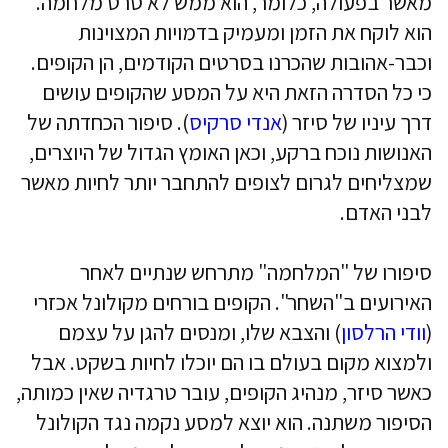
מאשר בפעולה, כלומר, הוא ממש לא סרט מלחמה.
הוא לוקח את הזמן ומעמיק בדמויות המצוינות
וכבר-אהובות שהכרנו בסרטים הקודמים, הן הקופים.
כי כל הסדרה הזאת היא על המסע שהקופים עושים
דרך עיניו של סיזר (
אנדי סרקיס
). סיפור הכחדתה של
האנושות נוכח ברקע, וכאן האומץ הגדול של היוצרים,
שמצליחים לגרום לצופים להתחבר יותר לחיות מאשר
לבני האדם.
סיפורו של "המלחמה" מתרחש שנתיים לאחר
האירועים ב"השחר". הקופים בורחים מקולונל אכזרי
(
וודי הרלסון
) והצבא שלו, ומנסים להגן על עצמם
ולמצוא מקום בעולם בו הם יוכלו לחיות בשקט. אבל
כאשר סיזר, מנהיג הקופים, עובר טרגדיה שאין כמותה,
הסיפור משתנה. הוא יוצא למסע נקמה נגד הקולונל