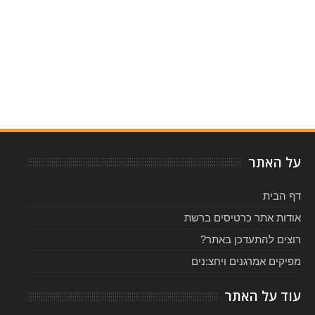
Item Reviewed:
קולות מן הקלעים - ביקורת הצגה
Rating:
Reviewed By:
5
-
על האתר
דף הבית
אודות אתר כרטיסים ברשת
רוצים להתעדכן באתר?
מפיקים אמרגנים ויחצ:נים
עוד על האתר