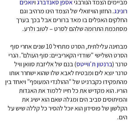
מביימים הצמד הנורבגי
אספן סאנדברג
ו
יואכים
רונינג
. החזון הוויזואלי של הצמד הינו מרהיב וגם
החלקים האפלים בו מאד ברורים אבל בכך בערך
מסתכמת התרומה שלהם לסרט – לטוב ולרע.
מבחינה עלילתית, הסרט מתחיל 10 שנים אחרי סוף
הסרט השלישי "שודדי הקאריביים: סוף העולם". הנרי
טרנר (
ברנטון ת'ווייטס
) בנם של אליזבת סוואן וויל
טרנר יוצא לים ומבטיח לאבא שלו שהוא ישחרר אותו
מהתפקידו כקברניט של "ההולנדי המעופף" ויאחד בין
הוריו. הוא מקדיש את כל חייו ללמוד את האגדות
והמיתוסים סביב הים ומגלה שאם הוא ישיג את
הקלשון של פוסידון הוא יוכל להסיר כל קללה שיש על
הים.