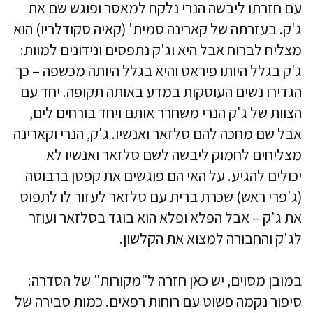
עם חזרתו ליבשה הנרי נלקח למאסר ופוגש שם את
ג'ק. בעזרתה של קארינה סמית' (קאיה סקודלריו) הוא
מצליח לברוח אבל היא וג'ק נתפסים ונידונים למוות:
ג'ק בגלל היותו פיראט והיא בגלל היותה מכשפה – כך
הגדירו נשים העוסקות במדע באותה תקופה. יחד עם
הצוות של ג'ק הנרי משחרר אותם ויחד בורחים לים,
אבל שם מחכה להם סלזאר ואנשיו. ג'ק, הנרי וקארינה
מצליחים לחמוק ליבשה לשם סלזאר ואנשיו לא
יכולים להגיע. על האי הם פוגשים את קפטן ברבוסה
(ג'פרי ראש) שכרת ברית עם סלזאר לעזור לו לתפוס
את ג'ק – אבל הפלא ופלא הוא בוגד בסלזאר ועוזר
לג'ק והחבורה למצוא את הקלשון.
במובן מסוים, יש כאן חזרה ל"מקורות" של הסדרה:
סיפור נקמה פשוט עם רוחות רפאים. כמות סבירה של