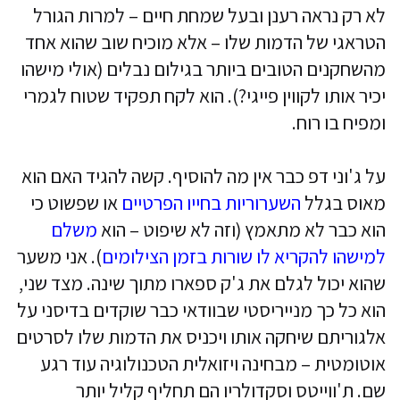
לא רק נראה רענן ובעל שמחת חיים – למרות הגורל
הטראגי של הדמות שלו – אלא מוכיח שוב שהוא אחד
מהשחקנים הטובים ביותר בגילום נבלים (אולי מישהו
יכיר אותו לקווין פייגי?). הוא לקח תפקיד שטוח לגמרי
ומפיח בו רוח.
על ג'וני דפ כבר אין מה להוסיף. קשה להגיד האם הוא
מאוס בגלל
השערוריות בחייו הפרטיים
או שפשוט כי
הוא כבר לא מתאמץ (וזה לא שיפוט – הוא
משלם
למישהו להקריא לו שורות בזמן הצילומים
). אני משער
שהוא יכול לגלם את ג'ק ספארו מתוך שינה. מצד שני,
הוא כל כך מנייריסטי שבוודאי כבר שוקדים בדיסני על
אלגוריתם שיחקה אותו ויכניס את הדמות שלו לסרטים
אוטומטית – מבחינה ויזואלית הטכנולוגיה עוד רגע
שם. ת'ווייטס וסקדולריו הם תחליף קליל יותר