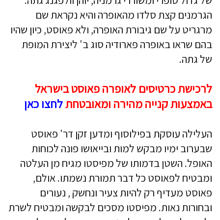
של גדול סופרי ומשוררי גרמניה, יוהן וולפגנג גתה.
הגרמנים קצת סלדו מהאופרה והיא נקראת שם
מרגריט על שם גיבורת האופרה, ולא פאוסט, כיון שהיו
בהם שראו באופרה פארודיה סוג ב' ליצירת המופת
של גתה.
לרכישת כרטיסים לאופרה פאוסט בישראל
באמצעות קנייה מהירה ומאובטחת
לחצו כאן
העלילה עוסקת בפילוסוף ומדען זקן דר' פאוסט
שבערוב ימיו מבקש למות ובייאושו פונה לכוחות
האופל. השטן בדמותו של מפיסטו מגיח מן העלטה
ומבטיח לפאוסט כל דבר תמורת נשמתו. אולם,
פאוסט מעדיף רק להיות צעיר ונחשק , נעורים
ובחורות נאות. מפיסטו מסכים לבקשה ומבטיח לשרת