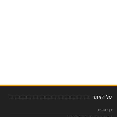
Item Reviewed:
פאוסט - ביקורת אופרה
Rating:
Reviewed By:
5
-
על האתר
דף הבית