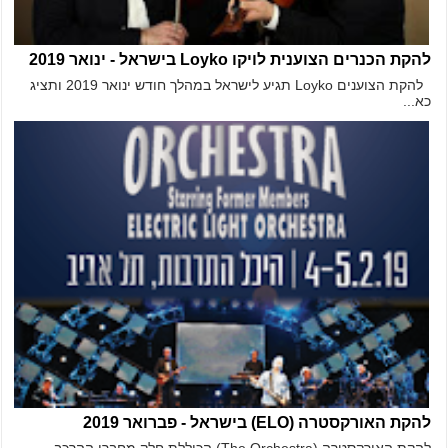
להקת הכנרים הצוענית לויקו Loyko בישראל - ינואר 2019
להקת הצוענים Loyko תגיע לישראל במהלך חודש ינואר 2019 ותציג
כא...
להקת האורקסטרה (ELO) בישראל - פברואר 2019
להקת האורקסטרה (The Orchestra) הכוללת חלק מחברי ההרכב