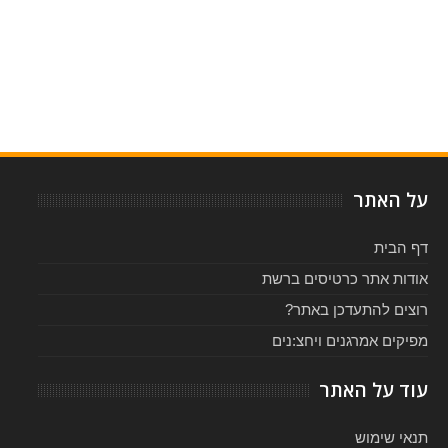
Item Reviewed:
בארי מנילו בישראל - יוני 2016
Rating:
Reviewed By:
5
-
על האתר
דף הבית
אודות אתר כרטיסים ברשת
רוצים להתעדכן באתר?
מפיקים אמרגנים ויחצ:נים
עוד על האתר
תנאי שימוש