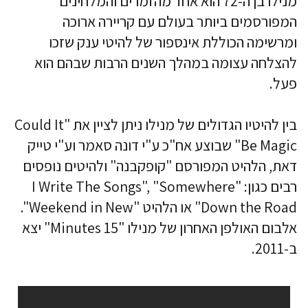
מנילו בן ה-72 הוא אחד מהזמרים והמלחינים
המפורסמים ביותר בעולם עם קריירה ארוכה
ומרשימה הכוללת אינספור של להיטי ענק שזכו
להצלחה עצומה במהלך השנים הרבות שבהם הוא
פעל.
בין להיטיו הגדולים של מנילו ניתן לציין את "Could It
Be Magic" שבוצע אח"כ ע"י דונה סאמר וע"י טייק
דאת, הלהיט המפורסם "קופקבנה" ולהיטים נופסים
רבים כגון: "I Write The Songs", "Somewhere
Down the Road" או הלהיט "Weekend in New".
אלבום האולפן האחרון של מנילו "15 Minutes" יצא
ב-2011.