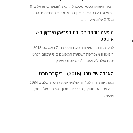
הזמר והשחקן ג'סטין טימברלייק יגיע להופעה בישראל ב- 28
במאי 2014 בפארק הירקון בת"א. מחירי הכרטיסים: החל
מ-370 ש"ח. איפה קו...
הופעה נוספת לכוורת בפראק הירקון ב-7
אוגוסט
ן
להקת כוורת הוסיפ ה הופעה נוספת ב -7 באוגוסט 2013.
הופעה זו מצטר פת לשלושת המופעים ביוני שבהם הכרט
יסים אזלו ולהופעה ב-8 באוגוסט בפארק ...
האגדה של טרזן (2016) - ביקורת סרט
מאת: יונתן דורן לכל דור קולנועי יש את הטרזן שלו. ב-1984
היה את " גרייסטוק ", ב-1999 " טרזן " המצויר של דיסני,
ועכש...