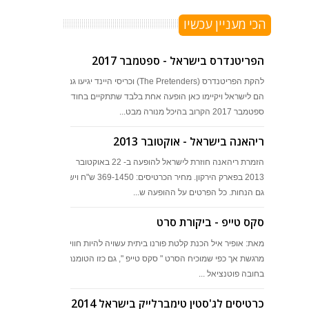
הכי מעניין עכשיו
הפריטנדרס בישראל - ספטמבר 2017
להקת הפריטנדרס (The Pretenders) וכריסי היינד יגיעו גם
הם לישראל ויקיימו כאן הופעה אחת בלבד שתתקיים בחודש
ספטמבר 2017 הקרוב בהיכל מנורה מבט...
ריהאנה בישראל - אוקטובר 2013
הזמרת ריהאנה חוזרת לישראל להופעה ב- 22 באוקטובר
2013 בפארק הירקון. מחיר הכרטיסים: 369-1450 ש"ח ויש
גם הנחות. כל הפרטים על ההופעה ש...
סקס טייפ - ביקורת סרט
מאת: אופיר איל הכנת קלטת פורנו ביתית עשויה להיות חוויה
מרגשת אך כפי שמוכיח הסרט " סקס טייפ ", גם כזו הטומנת
בחובה פוטנציאל ...
כרטיסים לג'סטין טימברלייק בישראל 2014