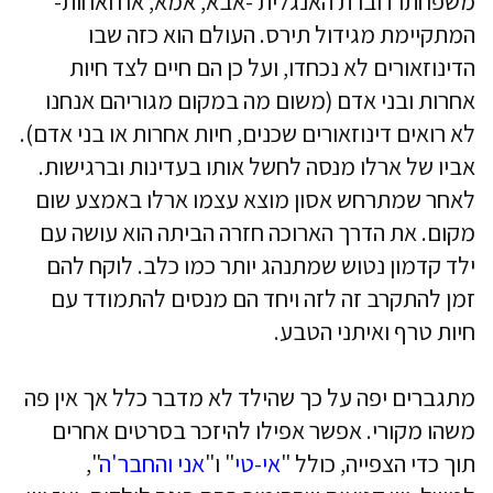
משפחתו דוברת האנגלית -אבא, אמא, אח ואחות-
המתקיימת מגידול תירס. העולם הוא כזה שבו
הדינוזאורים לא נכחדו, ועל כן הם חיים לצד חיות
אחרות ובני אדם (משום מה במקום מגוריהם אנחנו
לא רואים דינוזאורים שכנים, חיות אחרות או בני אדם).
אביו של ארלו מנסה לחשל אותו בעדינות וברגישות.
לאחר שמתרחש אסון מוצא עצמו ארלו באמצע שום
מקום. את הדרך הארוכה חזרה הביתה הוא עושה עם
ילד קדמון נטוש שמתנהג יותר כמו כלב. לוקח להם
זמן להתקרב זה לזה ויחד הם מנסים להתמודד עם
חיות טרף ואיתני הטבע.
מתגברים יפה על כך שהילד לא מדבר כלל אך אין פה
משהו מקורי. אפשר אפילו להיזכר בסרטים אחרים
תוך כדי הצפייה, כולל "
אי-טי
" ו"
אני והחבר'ה
",