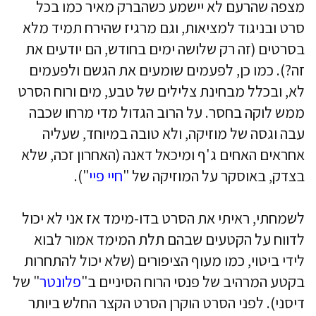
מצפה שהרעם לא יישמע כשהברק מאיר כמו בכל
סרט ובניגוד למציאות, וגם מרגיז שהירח תמיד מלא
בסרטים (זה רק שלושה ימים בחודש, הם יודעים את
זה?). כמו כן, לפעמים שומעים את הגשם ולפעמים
לא, ובכלל מבחינת צלילים של טבע, מים ורוח הסרט
ממש לוקה בחסר. על הרוב הגדול מדי מרחו שכבה
עבה וגסה של מוזיקה, ולא טובה במיוחד, שעליה
אחראים האחים ג'ף ומיכאל דאנה (האחרון זכה, שלא
בצדק, באוסקר על המוזיקה של "
חיי פיי
").
לשמחתי, ראיתי את הסרט בדו-מימד אז אני לא יכול
לדווח על הקטעים שבהם תלת המימד אמור לבוא
לידי ביטוי, כמו מעוף הציפורים (שלא יכול להתחרות
בקטע המרהיב של פנסי הרוח הסיניים ב"
פלונטר
" של
דיסני). לפני הסרט הוקרן הסרט הקצר החלש ביותר