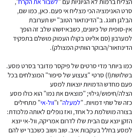
הצליח ברמות לא הגיוניות עם "
לשבור את הקרח
",
סרט האנימציה הכי מצליח אי פעם. כאן, כמו שם,
הבלגן חוגג. ב"הדינוזאור הטוב" יש תערובת
אין-סופית של כיוונים, כשבאיזשהו שלב זה הופך
למערבון (סם אליוט בקולו העמוק מושלם בתפקיד
הדינוזאור/הבוקר הוותיק המצולק).
כמו ביותר מדי סרטים של פיקסר מדובר בסרט מסע.
בשלושת(!) סרטי "צעצוע של סיפור" המוצלחים בכל
פעם מחדש הדמויות יוצאות למסע
הצלה/חיפוש/גילוי; "מוצאים את נמו" הוא כולו מסע
כזה של שתי דמויות. "
למעלה
" ו"
וול-אי
" מתחילים
בצורה מושלמת כל אחד, ואז נופלים לאותה מלכודת:
הזקן יוצא עם הבית שלו לדרום אמריקה, וול-אי יוצא
למסע בחלל בעקבות איב. שוב ושוב כשכבר יש להם