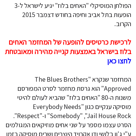
הפולחן המוסיקלי "האחים בלוז" יגיע לישראל ל-3
הופעות בתל אביב וחיפה בחודש דצמבר 2015
הקרוב.
לרכישת כרטיסים להופעה של המחזמר האחים
בלוז בישראל באמצעות קנייה מהירה ומאובטחת
לחצו כאן
המחזמר שנקרא "The Blues Brothers
Approved" הוא גרסת מחזמר לסרט המפורסם
משנות ה-80 "האחים בלוז" שהביא לעולם להיטי
מוסיקה ענקיים כגון "Everybody Needs
Somebody" ,"Jail House Rock" ו-"Respect".
הסרט עצמו מספר על שני אחים מוזיקאים המגולמים
ע"י ג'ון בלושי ודן אקרויד היוצרים ושרים מוסיקה בזמן