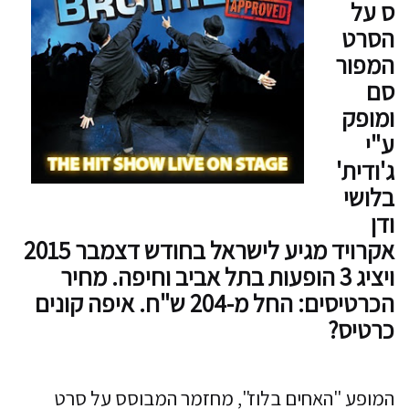
ס על
הסרט
המפור
סם
ומופק
ע"י
ג'ודית'
בלושי
ודן
אקרויד מגיע לישראל בחודש דצמבר 2015
ויציג 3 הופעות בתל אביב וחיפה. מחיר
הכרטיסים: החל מ-204 ש"ח. איפה קונים
כרטיס?
המופע "האחים בלוז", מחזמר המבוסס על סרט