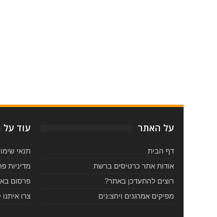
Item Reviewed:
הסוואנס בישראל - יולי 2015
Rating:
Reviewed By:
5
-
על האתר
עוד על 
דף הבית
תנאי שימו
אודות אתר כרטיסים ברשת
מדיניות פר
רוצים להתעדכן באתר?
פרסום בא
מפיקים אמרגנים ויחצ:נים
צרו איתנו 