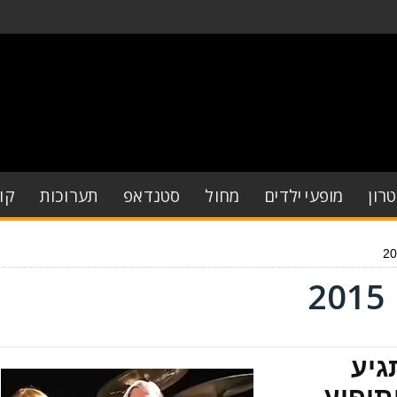
רון
מופעי ילדים
מחול
סטנדאפ
תערוכות
קו
אנס (Swans) תגיע
אל בחודש יולי 2015 ותופיע