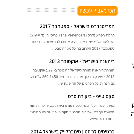
הכי מעניין עכשיו
הפריטנדרס בישראל - ספטמבר 2017
להקת הפריטנדרס (The Pretenders) וכריסי היינד יגיעו גם
הם לישראל ויקיימו כאן הופעה אחת בלבד שתתקיים בחודש
ספטמבר 2017 הקרוב בהיכל מנורה מבט...
ריהאנה בישראל - אוקטובר 2013
 של
הזמרת ריהאנה חוזרת לישראל להופעה ב- 22 באוקטובר
2013 בפארק הירקון. מחיר הכרטיסים: 369-1450 ש"ח ויש
גם הנחות. כל הפרטים על ההופעה ש...
סקס טייפ - ביקורת סרט
 רק
מאת: אופיר איל הכנת קלטת פורנו ביתית עשויה להיות חוויה
Jarbo שהייתה
מרגשת אך כפי שמוכיח הסרט " סקס טייפ ", גם כזו הטומנת
בחובה פוטנציאל ...
כרטיסים לג'סטין טימברלייק בישראל 2014