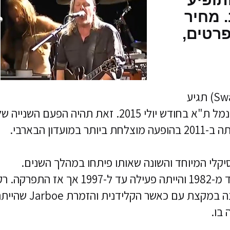
 אביב. מחיר
פרטים,
להקת הרוק האקספרימנטלי הסוואנס (Swans) תגיע
להופעה בישראל ותופיע במועדון רדינג 3 בנמל ת"א בחודש יולי 2015. זאת תהיה הפעם השנייה
ן הבארבי.
סיקלי המיוחד והשונה שאותו פיתחו במהלך השנים.
הלהקה הוקמה למעשה ע"י מייקל ג'ירה עוד מ-1982 והייתה פעילה עד ל-1997 אך אז התפרקה.
ב-2010 חזרה הלהקה לפעול במתכונת שונה במקצת עם כאשר הקלידנית והזמרת e
בו.