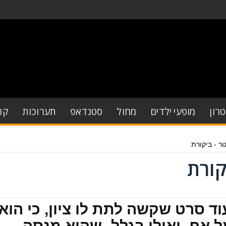
רון
מופעי ילדים
מחול
סטנדאפ
תערוכות
קו
טר - ביקורת
קורת
וד סרט שקשה לתת לו ציון, כי הוא
 אף -ואולי בגלל- שהוא מנסה