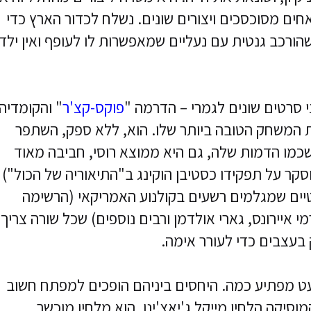
חים מסוכסכים ויצורים שונים. נשלח לכדור הארץ כדי
 שהורכב גנטית עם נעליים שמאפשרות לו לעופף ואין ילד
 סרטים שונים לגמרי – הדרמה "
פוקס-קצ'ר
" והקומדיה
ת המשחק הטובה ביותר שלו. הוא, ללא ספק, השתפר
שכמו הדמות שלה, גם היא ממוצא רוסי, חביבה מאוד
קר על תפקידו כסטיבן הוקינג ב"התיאוריה של הכול")
יים שמגלמים רשעים בקולנוע האמריקאי (הרשימה
מי איירונס, גארי אולדמן ורבים נוספים) שכל שורה צריך
בעצבים כדי לעורר אימה.
כמעט מפתיע כמה. היחסים ביניהם הופכים למפתח חשוב
סיקה הלחין מייקל ג'יאצ'ינו. הוא מלחין מוכשר