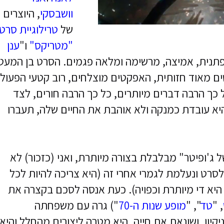
וושבסקי
, היוצרים
של
טרילוגיית סרטי
"מטריקס"
ו"
ענן
שאפתנית, אמיצה, מרשימה ומלאה פגמים. הסרט בן המעט
ים מאוד חזותית, האפקטים מוצלחים, רוב קטעי הפעול
 כל כך הרבה דברים מיותרים, כל כך הרבה חורים, לצד
יא עובדת כמנקה ולא אוהבת את החיים שלה, תעברו
 ג'ופיטר" מבלבלת בצורה מיותרת, ואני (כזכור) לא
לסרט ונעלמת לגמרי אחרי זה (היא צריכה להיות לכל
 היא די מיותרת וכפויה). כעת אנסה לסכם בקצרה את
, "
טד
", "
מופע שנות ה-70
") גרה עם משפחתה
יון, ושונאת את חייה. היא מטרה ליצורים מהחלל והיא