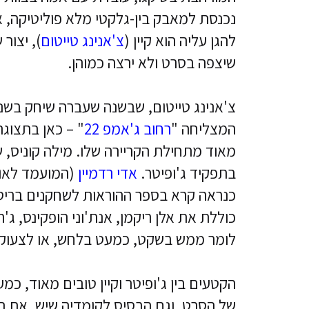
נכנסת למאבק בין-גלקטי מלא פוליטיקה, א
להגן עליה הוא קיין (
צ'אנינג טייטום
), יצור
שיצפה בסרט ולא ירצה כמוהן.
צ'אנינג טייטום, שבשנה שעברה שיחק בשני
המצליחה "
רחוב ג'אמפ 22
" – כאן בתצוג
מאוד מתחילת הקריירה שלו. מילה קוניס, 
בתפקיד ג'ופיטר.
אדי רדמיין
(המועמד לאוס
כנראה קרא בספר ההוראות לשחקנים בריט
כוללת את אלן ריקמן, אנת'וני הופקינס, ג'ר
לומר ממש בשקט, כמעט בלחש, או לצעוק 
הקטעים בין ג'ופיטר וקיין טובים מאוד, 
של הסרט, וגם הבסיס לקומדיה שיש. את המו