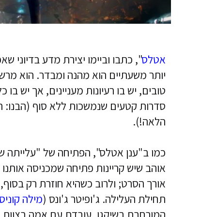
אטלס
", כתבו וביימו יצירת מדע בדיוני 
יותר משעתיים הוא מהנה ומבדר. הוא מרש
טובים, יש בו רעיונות מעניינים, אך יש בו
סדרות קטעים שנמשכות ללא סוף (הבנו: ה
הלאה!).
כמו ב"ענן אטלס", הפתיחה של "עלייתה של
אוהב שיש קריינות פתיחה שמכניסה אותנו 
אורך הסרט; ולרוב כשהיא חוזרת רק בסוף,
תחילת העלילה. ג'ופיטר ג'ונס (
מילה קוניס
המורחבת בשיקגו, עובדת עם אמה בצוות ניק