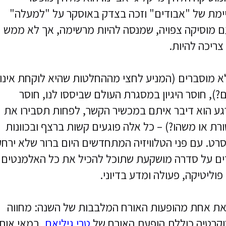
יימת של "אבודים" וזכה בצדק באוסקר על "למעלה"
ם מוסיקה צפויה, שמנסה להיות מרשימה, אך לא ממש
ריכה להיות.
לא מוסברים (המניע לחצי מההחלטות שהיא לוקחת אינו
?), חוסר היגיון במסגרת העולם שביססו לנו, חוסר
גע הוא דיבר איתם במכשיר הקשר, לפחות תסבירו את
ת או משהו?) – כל אלה פוגעים קשות ברצף ובכוונות
סרט. עם פני הטלוויזיה המתחדשים היום ברור שלא ירח
ובדים על סדרה מושקעת שתוכל להכיל את כל האלמנטים
פוליטיקה, פעולה ומדע בדיוני.
 את אחת מהופעות האורח המלבבות של השנה: מחווה
רוקרטיה כוללת הופעת האורח של
טרי גיליאם
, במאי אותו