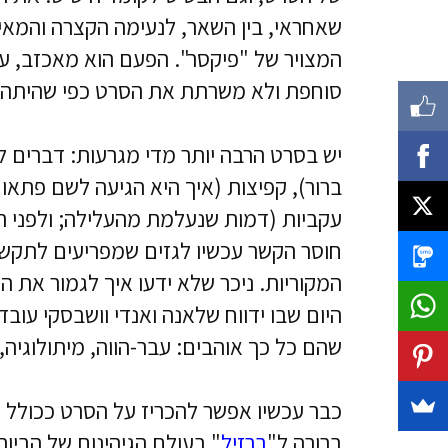
שאחראי, בין השאר, לנעימה הקצרה והמא
המצויר של "פיקסר". הפעם הוא מאכזב, ע
סוחפת ולא משרתת את הסרט כפי שהיתה צ
יש בסרט הרבה יותר מדי מגרעות: דברים 
ברור), קפיצות (איך היא הגיעה לשם פתאום
עקביות (דמות שנעלמת מהעלילה; ולפני ר
חוסר הקשר עכשיו לגזים שמפריעים לתקשור
המקוריות. ניכר שלא ידעו איך לגמור את ה
היום שבו ידווח שלאנה ואנדי וושבסקי ע
שהם כל כך אוהבים: עבר-הווה, מיתולוגיה, 
כבר עכשיו אפשר להכריז על הסרט ככולל
ברורה ל"
ברזיל
" בעולם הגיהינום של הביו