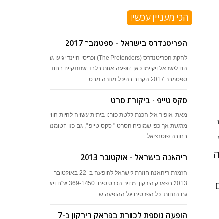
הכי מעניין עכשיו
הפריטנדרס בישראל - ספטמבר 2017
להקת הפריטנדרס (The Pretenders) וכריסי היינד יגיעו גם
הם לישראל ויקיימו כאן הופעה אחת בלבד שתתקיים בחודש
ספטמבר 2017 הקרוב בהיכל מנורה מבט...
סקס טייפ - ביקורת סרט
מאת: אופיר איל הכנת קלטת פורנו ביתית עשויה להיות חוויה
מרגשת אך כפי שמוכיח הסרט " סקס טייפ ", גם כזו הטומנת
בחובה פוטנציאל ...
ה
ריהאנה בישראל - אוקטובר 2013
הזמרת ריהאנה חוזרת לישראל להופעה ב- 22 באוקטובר
ם
2013 בפארק הירקון. מחיר הכרטיסים: 369-1450 ש"ח ויש
גם הנחות. כל הפרטים על ההופעה ש...
הופעה נוספת לכוורת בפראק הירקון ב-7