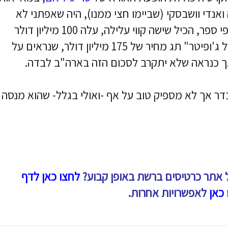
אנדי וושבסקי (שביימו חצי ממנו), היה שאפתני לא
פחות. הוא היה בן שלוש שעות, מבוסס על פי ספר, הכיל שישה קווי עלילה, עלה 100 מיליון דולר
והרוויח רק 22 מיליון בארה"ב. ל"עלייתה של ג'ופיטר" תג מחיר של 175 מיליון דולר, שנראים על
אך כנראה שלא יתקרב לסכום הזה בארה"ב לבדה.
בדר אך לא מספיק טוב על אף -ואולי בגלל- שהוא מנסה
 אתר כרטיסים ברשת באופן קבוע?
לחצו כאן לדף
 כאן
לאפשרויות אחרות.