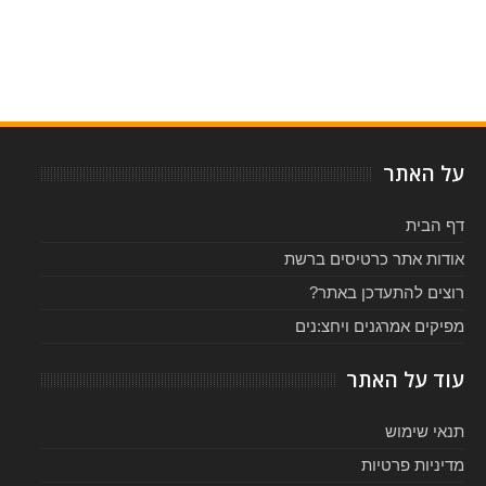
Item Reviewed:
שינייד אוקונור בישראל - ספטמבר 2014
Rating:
Reviewed By:
5
-
על האתר
דף הבית
אודות אתר כרטיסים ברשת
רוצים להתעדכן באתר?
מפיקים אמרגנים ויחצ:נים
עוד על האתר
תנאי שימוש
מדיניות פרטיות