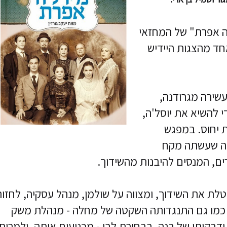
ה אפרת" של המחזאי
בשנת 1898 ונחשב לאחד מהצגות היידיש
שירה מגרודנה,
י להשיא את יוסל'ה,
ת יחוס. במפגש
ינה שעשתה מקח
ים, המנסים להיבנות מהשידוך.
ת את השידוך, ומצווה על שולמן, מנהל עסקיה, לחזור
, כמו גם התנגדותה השקטה של מחלה - מנהלת משק
דבקותו של בנה, בבחירת לבו - מכניעים אותה, ולמרות