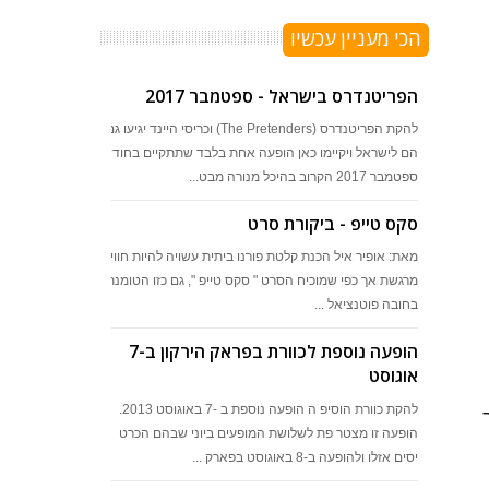
הכי מעניין עכשיו
הפריטנדרס בישראל - ספטמבר 2017
להקת הפריטנדרס (The Pretenders) וכריסי היינד יגיעו גם
הם לישראל ויקיימו כאן הופעה אחת בלבד שתתקיים בחודש
ספטמבר 2017 הקרוב בהיכל מנורה מבט...
סקס טייפ - ביקורת סרט
מאת: אופיר איל הכנת קלטת פורנו ביתית עשויה להיות חוויה
מרגשת אך כפי שמוכיח הסרט " סקס טייפ ", גם כזו הטומנת
בחובה פוטנציאל ...
הופעה נוספת לכוורת בפראק הירקון ב-7
אוגוסט
להקת כוורת הוסיפ ה הופעה נוספת ב -7 באוגוסט 2013.
הופעה זו מצטר פת לשלושת המופעים ביוני שבהם הכרט
יסים אזלו ולהופעה ב-8 באוגוסט בפארק ...