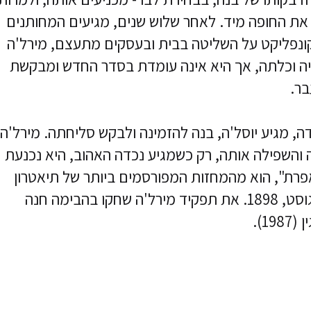
 את החופה מיד. לאחר שלוש שנים, מגיעים המחותנים
קונפליקט על השליטה בבית ובעסקים מתעצם, מירל'ה
יה וכלתה, אך היא אינה עומדת בסדר החדש ומבקשת
בר.
ה, מגיע יוסל'ה, בנה להזמינה ולבקש סליחתה. מירל'ה
והשפילה אותה, רק כשמגיע נכדה האהוב, היא נכנעת
פרת", הוא מהמחזות המפורסמים ביותר של תיאטרון
היידיש. הצגת הבכורה התקיימה ב-29 באוגוסט, 1898. את תפקיד מירל'ה שחקו בהבימה חנה