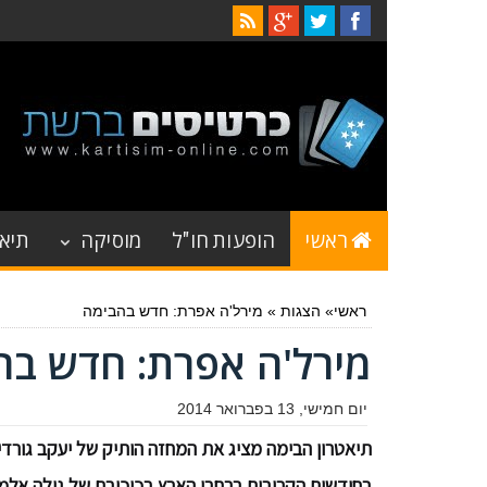
ראשי
הופעות חו"ל
מוסיקה
תיאט
ראשי
»
הצגות
»
מירל'ה אפרת: חדש בהבימה
מירל'ה אפרת: חדש בה
יום חמישי, 13 בפברואר 2014
תיאטרון הבימה מציג את המחזה הותיק של יעקב גורדי
בחודשים הקרובים ברחבי הארץ בכיכובם של גילה אלמגו