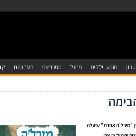
רון
מופעי ילדים
מחול
סטנדאפ
תערוכות
קו
בימה
ן "מירל'ה אפרת" שיעלה
ר ושמיל בן ארי.