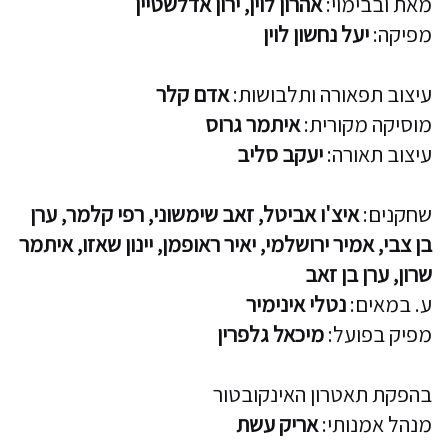
מאת ובבימוי:
אהרון לוין, ירון אדלשטיין
מפיקה:
יעל נחשון לוין
עיצוב תפאורה ותלבושות:
אדם קלר
מוסיקה מקורית:
איתמר גרוס
עיצוב תאורה:
יעקב סליב
שחקנים:
איצ'ו אביטל, זאב שימשוני, רפי קלמר, ערן
בן צבי, אמיר ירושלמי, יאיר ראופמן, יינון שאזו, איתמר
שרון, ערן בן זאב
ע. במאים:
נטלי אינימיר
מפיק בפועל:
מיכאל גלפרין
בהפקת תאטרון האינקובטור
מנהל אמנותי:
אריק עשת