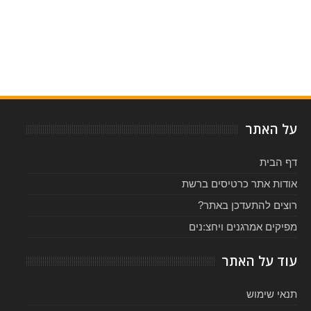
Item Reviewed:
פפפפפפפ - תיאטרון האינקובטור
Rating:
Reviewed By:
5
-
על האתר
דף הבית
אודות אתר כרטיסים ברשת
רוצים להתעדכן באתר?
מפיקים אמרגנים ויחצ:נים
עוד על האתר
תנאי שימוש