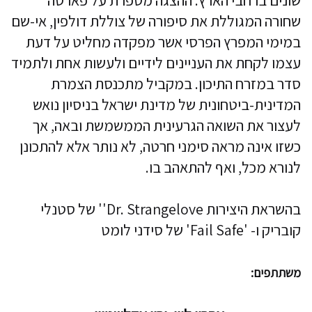
שונים ברחבי הארץ. ההצגה מספרת על פארסה
שחורה המגוללת את סיפורה של צוללת דולפין, אי-שם
במימי המפרץ הפרסי אשר מפקדה מחליט על דעת
עצמו לקחת את העניינים לידיים ולעשות אחת ולתמיד
סדר במזרח התיכון. במקביל מתכנסת הצמרת
המדינית-ביטחונית של מדינת ישראל בניסיון נואש
לעצור את השואה הגרעינית הממשמשת ובאה, אך
כשזו אינה מראה סימני חרטה, לא נותר אלא להתכונן
לנורא מכל, ואף להתאהב בו.
בהשראת היצירות Dr. Strangelove'' של סטנלי
קובריק ו- 'Fail Safe' של סידני לומט
משתתפים: