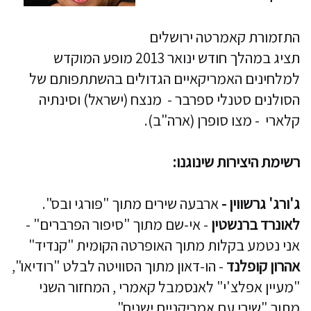
התזמורת קאמרטה ירושלים
תציג במהלך חודש ינואר 2013 מופע המוקדש
למלחינים האמריקאיים הגדולים בהשתתפותם של
הסולנים סטנלי ספרבר - מנצח (ישראל) וסינתיה
קלארי - מצו סופרן (ארה"ב).
רשימת היצירות שינוגנו:
ג'ורג' גרשווין -
ארבעה שירים מתוך "פורגי ובס".
לאונרד ברנשטין
- אי-שם מתוך "סיפור הפרברים" -
אני נטמע בקלות מתוך האופרטה הקומית "קנדיד"
אהרון קופלנד
- הו-דאון מתוך הסוויטה לבלט "רודיאו",
"מעיין אפלצ'י" לאנסמבל קאמרי , המחזור השני
מתוך "שירי עם אמריקניים ישנים".