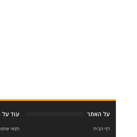
Item Reviewed:
כרטיסים לפרימה דונה - תיאטרון הגשר
Reviewed By:
5
g:
על האתר
עוד על 
דף הבית
תנאי שימו