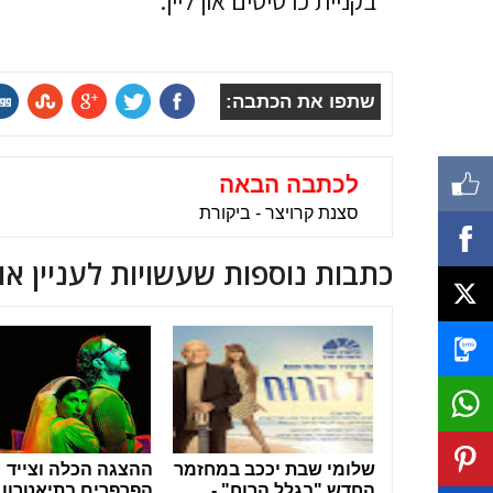
בקניית כרטיסים און ליין.
שתפו את הכתבה:
לכתבה הבאה
סצנת קרויצר - ביקורת
כתבות נוספות שעשויות לעניין או
שלומי שבת יככב במחזמר
ההצגה הכלה וצייד
החדש "בגלל הרוח" -
הפרפרים בתיאטרון 