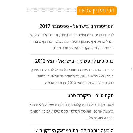
הכי מעניין עכשיו
הפריטנדרס בישראל - ספטמבר 2017
להקת הפריטנדרס (The Pretenders) וכריסי היינד יגיעו גם
הם לישראל ויקיימו כאן הופעה אחת בלבד שתתקיים בחודש
ספטמבר 2017 הקרוב בהיכל מנורה מבט...
כרטיסים לדפש מוד בישראל - מאי 2013
סופית ורשמית - דפש מוד חוזרים לישראל להופעה בפארק
הירקון ב-7 למאי 2013. כל המידע על ההופעה וקניית
כרטיסים לדפש מוד במאי 2013, בכתבה הבאה ...
סקס טייפ - ביקורת סרט
מאת: אופיר איל הכנת קלטת פורנו ביתית עשויה להיות חוויה
מרגשת אך כפי שמוכיח הסרט " סקס טייפ ", גם כזו הטומנת
בחובה פוטנציאל ...
הופעה נוספת לכוורת בפראק הירקון ב-7