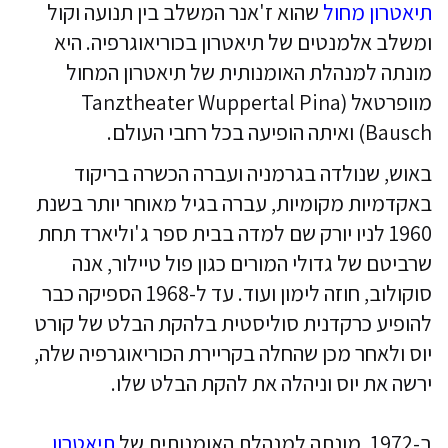
תיאטרון מחול
שהוא ז'אנר המשלב בין תנועה וקול
ומשלב אלמנטים של תיאטרון בכוריאוגרפיה. היא
מונתה למנהלת האומנותית של תיאטרון המחול
מוופרטאל (Tanztheater Wuppertal Pina
Bausch) ואיתה הופיעה בכל רחבי העולם.
באוש, שנולדה בגרמניה ועברה הכשרה בריקוד
באקדמיות מקומיות, עברה בגיל מאוחר יותר בשנת
1960 לניו יורק שם למדה בבית ספר ג'וליארד תחת
שרביטם של גדולי המורים כגון פול טיילור, אנה
סוקולוב, חוזה לימון ועוד. עד ל-1968 הספיקה כבר
להופיע כרקדנית סוליסטית בלהקת הבלט של קורט
יוס ולאחר מכן שהחלה בקריירת הכוריאוגרפיה שלה,
ירשה את יוס וניהלה את להקת הבלט שלו.
ב-1972, מונתה למנהלת האומנותית של
תיאטרון