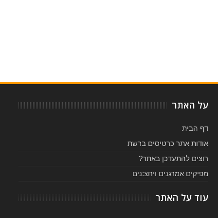
Item Reviewed:
פינה באוש ציפורניים בישראל 2019 - כרטיסים ולוח הופעות
Rating:
5
-
Reviewed By:
על האתר
דף הבית
אודות אתר כרטיסים ברשת
רוצים להתעדכן באתר?
מפיקים אמרגנים ויחצ:נים
עוד על האתר