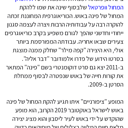
המחול וופרטאל
שלבסוף שינה את שמו ללהקת
המחול של פינה באוש. הכוריאוגרפית המחוננת זכתה
להוקרה רבה על עבודותיה הרבות ויצרה לעצמה סגנון
ייחודי וחדשני שהפך לגורם משפיע בקרב כוריאוגרפים
צעירים שבאו אחריה. עבודתה המפורסמת ביותר
אולי, היא היצירה "קפה מילר" שחלק ממנה מוצגת
בסרטו הידוע של פדרו אלמודובר "דבר אליה".
ב-2011 יצא גם סרט דוקומנטרי בשם "פינה" המתאר
את קורות חייה של באוש שנפטרה לבסוף ממחלת
הסרטן ב-2009.
המופע "ציפורניים" איתו תגיע להקת המחול של פינה
באוש לישראל באוקטובר 2019 הקרוב, הוא מופע
שהוקדש על ידי באוש לעיר ליסבון והוא מציג יצירה
מלאת חיים המלווה בצלילים של מוסיקאים כדיוק