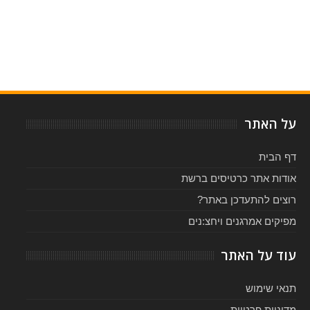
Item Reviewed:
המחזמר "היירספריי" בישראל - כרטיסים ולוח הופעות 2017
Rating:
5
-
Reviewed By:
על האתר
דף הבית
אודות אתר כרטיסים ברשת
רוצים להתעדכן באתר?
מפיקים אמרגנים ויחצ:נים
עוד על האתר
תנאי שימוש
מדיניות פרטיות