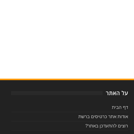
Item Reviewed:
סופי: רוד סטיוארט בישראל - יוני 2017
Rating:
Reviewed By:
5
-
על האתר
דף הבית
אודות אתר כרטיסים ברשת
רוצים להתעדכן באתר?