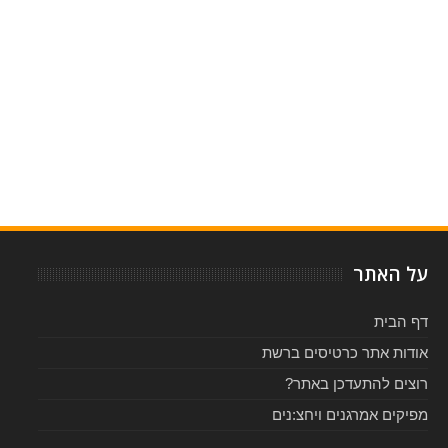
Item Reviewed:
פסטיבל מתנ"ך לפלמ"ח - פסטיבל מוסיקה יהודית בירושלים
Rating:
5
-
Reviewed By:
על האתר
דף הבית
אודות אתר כרטיסים ברשת
רוצים להתעדכן באתר?
מפיקים אמרגנים ויחצ:נים