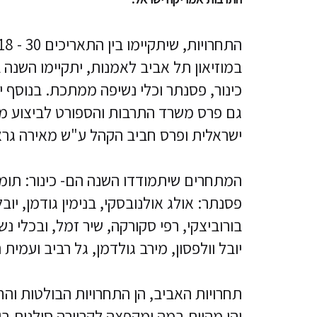
במוזיאון תל אביב לאמנות, יתקיימו השנה 
כינור, פסנתר וכלי נשיפה ממתכת. בנוסף י
גם פרס משרד התרבות והספורט לביצוע מצט
ישראלית ופרס חביב הקהל ע"ש מאירה גרא
המתחרים שיתמודדו השנה הם- כינור: תומר מ
פסנתר: אולג אולנובסקי, בנימין גודמן, יוב
בורוביצקי, רפי סקורקה, שיר זמל, ובכלי נ
יובל וולפסון, מירב גולדמן, גל רביב ועמית רו
תחרויות האביב, הן התחרויות הבולטות וה
והן מהוות במה ומקפצה לקריירה סולנית בי