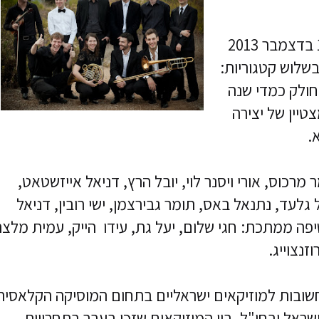
התחרויות, שיתקיימו בין התאריכים 30 - 18 בדצמבר 2013
בשלוש קטגוריות:
חולק כמדי שנה
יין של יצירה
.
רכוס, אורי ויסנר לוי, יובל הרץ, דניאל אייזשטאט,
ל גלעד, נתנאל באס, תומר גבירצמן, ישי רובין, דניאל
שיפה ממתכת: חגי שלום, יעל גת, עידו הייק, עמית מלצר
זנצוייג.
חשובות למוזיקאים ישראליים בתחום המוסיקה הקלאסית
שראל ובחו"ל. בין המוזיקאים שזכו בעבר בתחרויות