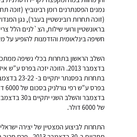
נמנים הפסנתרנים רומן רבינוביץ (זוכה תחרו
(זוכה תחרות רובינשטיין בעבר), נגן המנד
בראונשטיין ורועי שילוח, הצ`לנים הלל צר
חשיפה בינלאומית והזדמנות להופיע על מ
של 6000 דולר.
תתקיים ב-30 בדצמבר 2013. פרס חביב הקהל על סך 10,000 ₪ יוענק בתום היום השני לתחרויות.