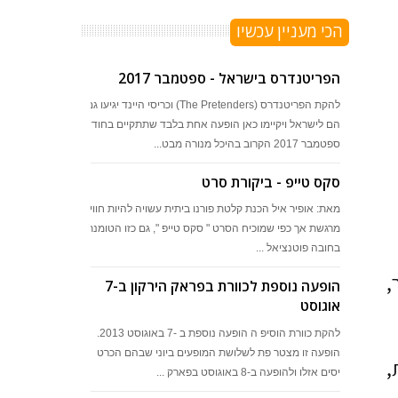
הכי מעניין עכשיו
הפריטנדרס בישראל - ספטמבר 2017
להקת הפריטנדרס (The Pretenders) וכריסי היינד יגיעו גם
הם לישראל ויקיימו כאן הופעה אחת בלבד שתתקיים בחודש
ספטמבר 2017 הקרוב בהיכל מנורה מבט...
סקס טייפ - ביקורת סרט
מאת: אופיר איל הכנת קלטת פורנו ביתית עשויה להיות חוויה
מרגשת אך כפי שמוכיח הסרט " סקס טייפ ", גם כזו הטומנת
בחובה פוטנציאל ...
,
הופעה נוספת לכוורת בפראק הירקון ב-7
אוגוסט
להקת כוורת הוסיפ ה הופעה נוספת ב -7 באוגוסט 2013.
הופעה זו מצטר פת לשלושת המופעים ביוני שבהם הכרט
,
יסים אזלו ולהופעה ב-8 באוגוסט בפארק ...