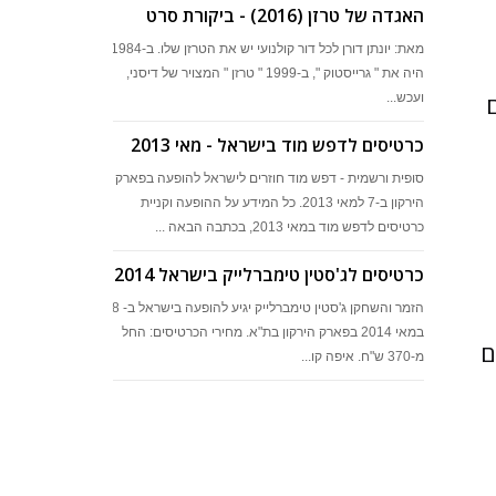
האגדה של טרזן (2016) - ביקורת סרט
מאת: יונתן דורן לכל דור קולנועי יש את הטרזן שלו. ב-1984
היה את " גרייסטוק ", ב-1999 " טרזן " המצויר של דיסני,
ם
ועכש...
כרטיסים לדפש מוד בישראל - מאי 2013
סופית ורשמית - דפש מוד חוזרים לישראל להופעה בפארק
הירקון ב-7 למאי 2013. כל המידע על ההופעה וקניית
כרטיסים לדפש מוד במאי 2013, בכתבה הבאה ...
כרטיסים לג'סטין טימברלייק בישראל 2014
הזמר והשחקן ג'סטין טימברלייק יגיע להופעה בישראל ב- 28
במאי 2014 בפארק הירקון בת"א. מחירי הכרטיסים: החל
כום
מ-370 ש"ח. איפה קו...