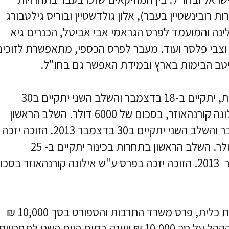
ת רובינשטיין בעבר), אלון גולדשטיין ובוריס גילטבורג
ולינה והמועמד לפרס הגראמי אבי אביטל, הכנרים גיא
י וצבי פלסר ועוד. מעבר לפרס הכספי, מתאפשרת לזוכי
יטב הבימות בארץ ובמידת האפשר גם בחו"ל.
השלב הראשון בתחרות בכלי נשיפה ממתכת, יתקיים ב-18 בדצמבר והשלב השני יתקיים ב30
בדצמבר 2013. הזוכה יזכה בפרס ע"ש אילונה קורנהאוזר, בסכום של 6000 דולר. השלב הראשון
בתחרות בפסנתר יתקיים ב- 23-22 בדצמבר והשלב השני יתקיים ב30 בדצמבר 2013. הזוכה יזכה
בפרס ע"ש רפי גורלניק בסכום של 6000 דולר. השלב הראשון בתחרות בכינור יתקיים ב- 25
בדצמבר והשלב השני יתקיים ב30 בדצמבר 2013. הזוכה יזכה בפרס ע"ש אילונה קורנהאוזר בס
התחרות לביצוע המצטיין של יצירה ישראלית כלית, פרס משרד התרבות והספורט בסך 10,000 ₪